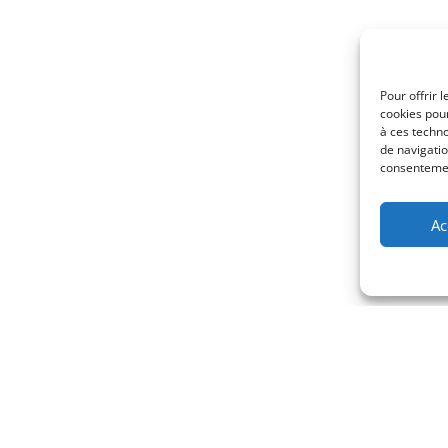
Pour offrir 
cookies pour
à ces techn
de navigatio
consentement
Ac
ions légales
Politique de cookies (UE)
Politique de confidenti